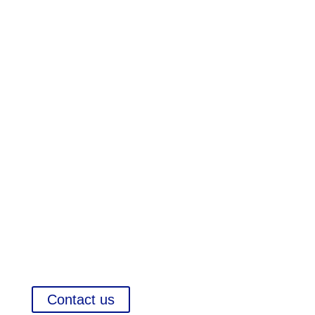
Pharma Executive
Search
International Company Partner Identification
Market Reports and Analysis
Contact us