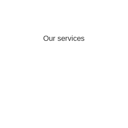
Our services
International Strategy & Analysis
Licensing and