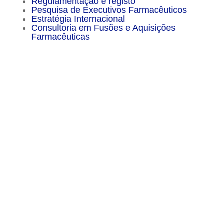
Regulamentação e registo
Pesquisa de Executivos Farmacêuticos
Estratégia Internacional
Consultoria em Fusões e Aquisições
Farmacêuticas
Menu
Sitemap
About
Experience
Services
Publications
Countries
Market Reports
Privacy Policy