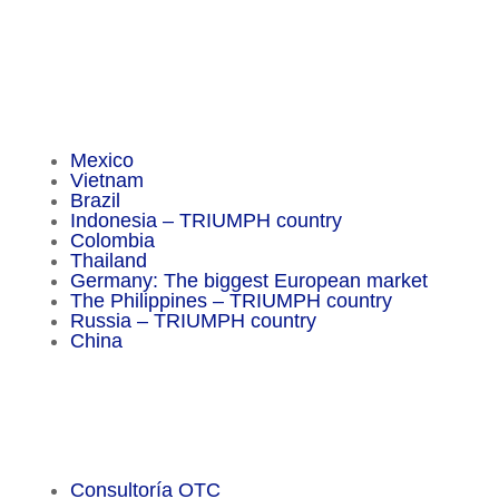
service@chameleon-pharma.com
Insider Magazine
Mexico
Vietnam
Brazil
Indonesia – TRIUMPH country
Colombia
Thailand
Germany: The biggest European market
The Philippines – TRIUMPH country
Russia – TRIUMPH country
China
Important Facts
Consultoría OTC