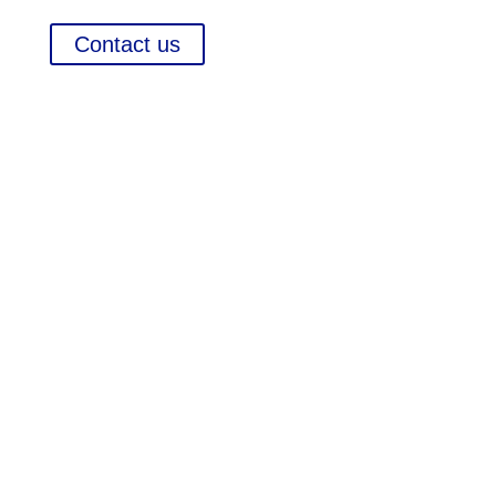
Contact us
Contact
Chameleon Pharma Consulting Group
A Business of Mammut Pharma GmbH
Am Tempelhofer Berg 6
10965 Berlin
Phone: +49 30 648 35 164
Fax: +49 30 648 32 008