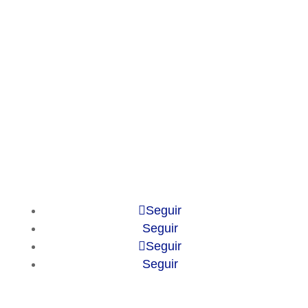
Market Reports
Privacy Policy
Contact
Legal Notice
© 2010-2025 Chameleon Pharma
Consulting Group
Seguir
Seguir
Seguir
Seguir