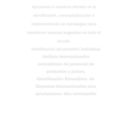
Apoyamos a nuestros clientes en la
identificación, conceptualización e
implementación de estrategias para
establecer
nuevos negocios
en todo el
mundo.
Identificación del portafolio
individual
Análisis internacionales
sistemáticos de potencial de
productos y paises.
Identificación Sistemática de
Empresas Internacionales para
asociasiones. Mas información
Click Here